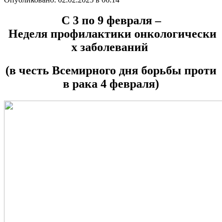
С 3 по 9 ф
евраля –
Неделя
профилактики
онкологически
х
заболеваний
(
в
честь
Всемирного
дня
борьбы
проти
в
рака
4
февраля
)