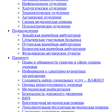
Инфекционное отделение
Хирургическое отделение
Терапевтическое отделение
Акушерское отделение
Скорая медицинская помощь
Психиатрическое отделение
Подразделения
Зюкайская врачебная амбулатория
Сепычевская участковая больница
Путинская врачебная амбулатория
Вознесенская врачебная амбулатория
Фельдшерско-акушерские пункты
Пациенту
Права и обязанности граждан в сфере охраны
здоровья
Информация о санаторно-курортных
организациях
Сохранить набор социальных услуг – ВАЖНО!
Оценка репродуктивного здоровья
Медицинская реабилитация
Безопасность дорожного движения
ВИЧ
Внеочередная медицинская помощь
Дополнительная бесплатная медицинская помощь
Санаторно-курортное лечение