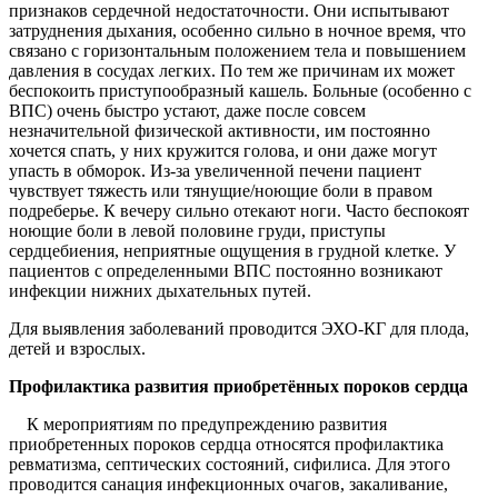
признаков сердечной недостаточности. Они испытывают
затруднения дыхания, особенно сильно в ночное время, что
связано с горизонтальным положением тела и повышением
давления в сосудах легких. По тем же причинам их может
беспокоить приступообразный кашель. Больные (особенно с
ВПС) очень быстро устают, даже после совсем
незначительной физической активности, им постоянно
хочется спать, у них кружится голова, и они даже могут
упасть в обморок. Из-за увеличенной печени пациент
чувствует тяжесть или тянущие/ноющие боли в правом
подреберье. К вечеру сильно отекают ноги. Часто беспокоят
ноющие боли в левой половине груди, приступы
сердцебиения, неприятные ощущения в грудной клетке. У
пациентов с определенными ВПС постоянно возникают
инфекции нижних дыхательных путей.
Для выявления заболеваний проводится ЭХО-КГ для плода,
детей и взрослых.
Профилактика развития приобретённых пороков сердца
К мероприятиям по предупреждению развития
приобретенных пороков сердца относятся профилактика
ревматизма, септических состояний, сифилиса. Для этого
проводится санация инфекционных очагов, закаливание,