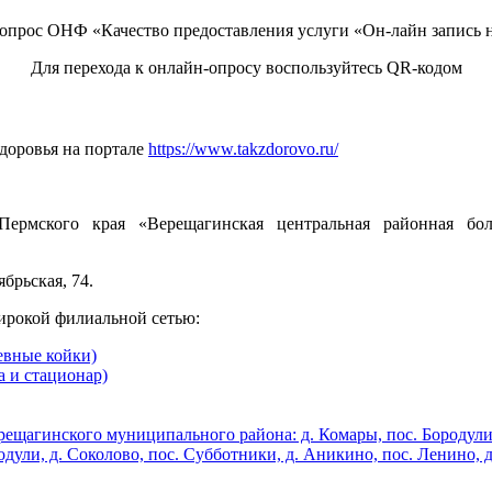
опрос ОНФ «Качество предоставления услуги «Он-лайн запись н
Для перехода к онлайн-опросу воспользуйтесь QR-кодом
доровья на портале
https://www.takzdorovo.ru/
Пермского края «Верещагинская центральная районная бо
брьская, 74.
ирокой филиальной сетью:
евные койки)
а и стационар)
ещагинского муниципального района: д. Комары, пос. Бородулино,
одули, д. Соколово, пос. Субботники, д. Аникино, пос. Ленино, д