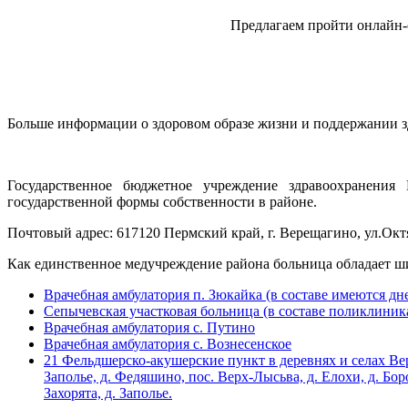
Предлагаем пройти онлайн-
Больше информации о здоровом образе жизни и поддержании з
Государственное бюджетное учреждение здравоохранения 
государственной формы собственности в районе.
Почтовый адрес:
617120 Пермский край, г. Верещагино, ул.Октя
Как единственное медучреждение района больница обладает ш
Врачебная амбулатория п. Зюкайка (в составе имеются дн
Сепычевская участковая больница (в составе поликлиник
Врачебная амбулатория с. Путино
Врачебная амбулатория с. Вознесенское
21 Фельдшерско-акушерские пункт в деревнях и селах Вер
Заполье, д. Федяшино, пос. Верх-Лысьва, д. Елохи, д. Бор
Захорята, д. Заполье.