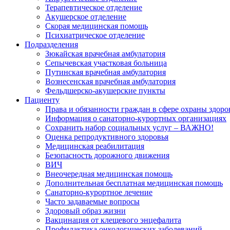
Терапевтическое отделение
Акушерское отделение
Скорая медицинская помощь
Психиатрическое отделение
Подразделения
Зюкайская врачебная амбулатория
Сепычевская участковая больница
Путинская врачебная амбулатория
Вознесенская врачебная амбулатория
Фельдшерско-акушерские пункты
Пациенту
Права и обязанности граждан в сфере охраны здоро
Информация о санаторно-курортных организациях
Сохранить набор социальных услуг – ВАЖНО!
Оценка репродуктивного здоровья
Медицинская реабилитация
Безопасность дорожного движения
ВИЧ
Внеочередная медицинская помощь
Дополнительная бесплатная медицинская помощь
Санаторно-курортное лечение
Часто задаваемые вопросы
Здоровый образ жизни
Вакцинация от клещевого энцефалита
Профилактика онкологических заболеваний