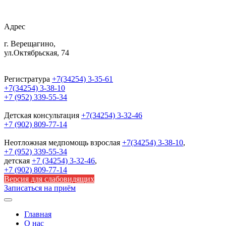
Адрес
г. Верещагино,
ул.Октябрьская, 74
Регистратура
+7(34254) 3-35-61
+7(34254) 3-38-10
+7 (952) 339-55-34
Детская консультация
+7(34254) 3-32-46
+7 (902) 809-77-14
Неотложная медпомощь
взрослая
+7(34254) 3-38-10
,
+7 (952) 339-55-34
детская
+7 (34254) 3-32-46
,
+7 (902) 809-77-14
Версия для слабовидящих
Записаться на приём
Главная
О нас