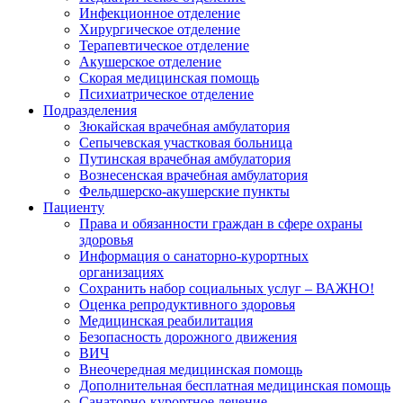
Инфекционное отделение
Хирургическое отделение
Терапевтическое отделение
Акушерское отделение
Скорая медицинская помощь
Психиатрическое отделение
Подразделения
Зюкайская врачебная амбулатория
Сепычевская участковая больница
Путинская врачебная амбулатория
Вознесенская врачебная амбулатория
Фельдшерско-акушерские пункты
Пациенту
Права и обязанности граждан в сфере охраны
здоровья
Информация о санаторно-курортных
организациях
Сохранить набор социальных услуг – ВАЖНО!
Оценка репродуктивного здоровья
Медицинская реабилитация
Безопасность дорожного движения
ВИЧ
Внеочередная медицинская помощь
Дополнительная бесплатная медицинская помощь
Санаторно-курортное лечение