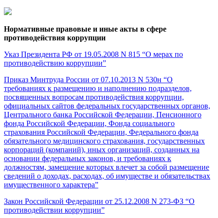
Нормативные правовые и иные акты в сфере
противодействия коррупции
Указ Президента РФ от 19.05.2008 N 815 “О мерах по
противодействию коррупции”
Приказ Минтруда России от 07.10.2013 N 530н “О
требованиях к размещению и наполнению подразделов,
посвященных вопросам противодействия коррупции,
официальных сайтов федеральных государственных органов,
Центрального банка Российской Федерации, Пенсионного
фонда Российской Федерации, Фонда социального
страхования Российской Федерации, Федерального фонда
обязательного медицинского страхования, государственных
корпораций (компаний), иных организаций, созданных на
основании федеральных законов, и требованиях к
должностям, замещение которых влечет за собой размещение
сведений о доходах, расходах, об имуществе и обязательствах
имущественного характера”
Закон Российской Федерации от 25.12.2008 N 273-ФЗ “О
противодействии коррупции”