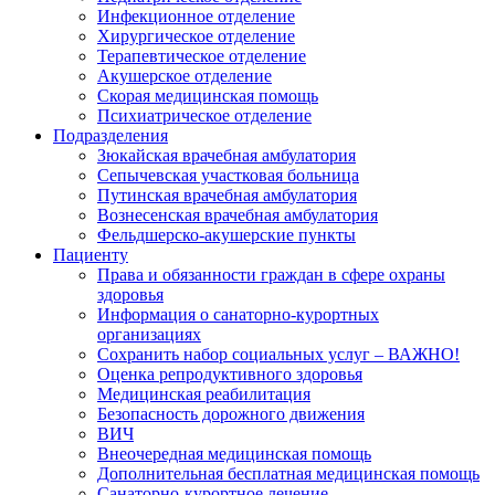
Инфекционное отделение
Хирургическое отделение
Терапевтическое отделение
Акушерское отделение
Скорая медицинская помощь
Психиатрическое отделение
Подразделения
Зюкайская врачебная амбулатория
Сепычевская участковая больница
Путинская врачебная амбулатория
Вознесенская врачебная амбулатория
Фельдшерско-акушерские пункты
Пациенту
Права и обязанности граждан в сфере охраны
здоровья
Информация о санаторно-курортных
организациях
Сохранить набор социальных услуг – ВАЖНО!
Оценка репродуктивного здоровья
Медицинская реабилитация
Безопасность дорожного движения
ВИЧ
Внеочередная медицинская помощь
Дополнительная бесплатная медицинская помощь
Санаторно-курортное лечение