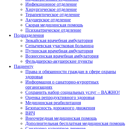
Инфекционное отделение
Хирургическое отделение
Терапевтическое отделение
Акушерское отделение
Скорая медицинская помощь
Психиатрическое отделение
Подразделения
Зюкайская врачебная амбулатория
Сепычевская участковая больница
Путинская врачебная амбулатория
Вознесенская врачебная амбулатория
Фельдшерско-акушерские пункты
Пациенту
Права и обязанности граждан в сфере охраны
здоровья
Информация о санаторно-курортных
организациях
Сохранить набор социальных услуг – ВАЖНО!
Оценка репродуктивного здоровья
Медицинская реабилитация
Безопасность дорожного движения
ВИЧ
Внеочередная медицинская помощь
Дополнительная бесплатная медицинская помощь
Санаторно-курортное лечение