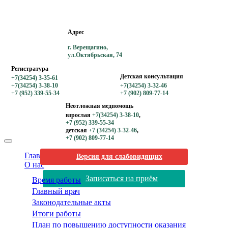
Адрес
г. Верещагино,
ул.Октябрьская, 74
Регистратура
Детская консультация
+7(34254) 3-35-61
+7(34254) 3-38-10
+7(34254) 3-32-46
+7 (952) 339-55-34
+7 (902) 809-77-14
Неотложная медпомощь
взрослая
+7(34254) 3-38-10
,
+7 (952) 339-55-34
детская
+7 (34254) 3-32-46
,
+7 (902) 809-77-14
Главная
Версия для слабовидящих
О нас
Записаться на приём
Время работы
Главный врач
Законодательные акты
Итоги работы
План по повышению доступности оказания