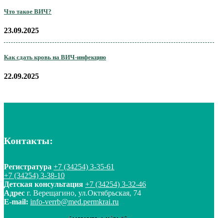
Что такое ВИЧ?
23.09.2025
Как сдать кровь на ВИЧ-инфекцию
22.09.2025
Контакты:
Регистратура
+7 (34254) 3-35-61
+7 (34254) 3-38-10
Детская консультация
+7 (34254) 3-32-46
Адрес
г. Верещагино, ул.Октябрьская, 74
E-mail:
info-verrb@med.permkrai.ru