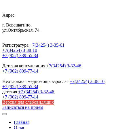
Адрес
г. Верещагино,
ул.Октябрьская, 74
Регистратура
+7(34254) 3-35-61
+7(34254) 3-38-10
+7 (952) 339-55-34
Детская консультация
+7(34254) 3-32-46
+7 (902) 809-77-14
Неотложная медпомощь
взрослая
+7(34254) 3-38-10
,
+7 (952) 339-55-34
детская
+7 (34254) 3-32-46
,
+7 (902) 809-77-14
Версия для слабовидящих
Записаться на приём
Главная
О нас