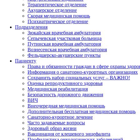
Терапевтическое отделение
Акушерское отделение
Скорая медицинская помощь
Психиатрическое отделение
Подразделения
Зюкайская врачебная амбулатория
Сепычевская участковая больница
Путинская врачебная амбулатория
Вознесенская врачебная амбулатория
Фельдшерско-акушерские пункты
Пациенту
Права и обязанности граждан в сфере охраны здоро
Информация о санаторно-курортных организациях
Сохранить набор социальных услуг – ВАЖНО!
Оценка репродуктивного здоровья
Медицинская реабилитация
Безопасность дорожного движения
ВИЧ
Внеочередная медицинская помощь
Дополнительная бесплатная медицинская помощь
Санаторно-курортное лечение
Часто задаваемые вопросы
Здоровый образ жизни
Вакцинация от клещевого энцефалита
Профилактика онкологических заболеваний