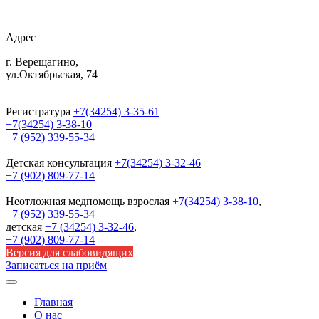
Адрес
г. Верещагино,
ул.Октябрьская, 74
Регистратура
+7(34254) 3-35-61
+7(34254) 3-38-10
+7 (952) 339-55-34
Детская консультация
+7(34254) 3-32-46
+7 (902) 809-77-14
Неотложная медпомощь
взрослая
+7(34254) 3-38-10
,
+7 (952) 339-55-34
детская
+7 (34254) 3-32-46
,
+7 (902) 809-77-14
Версия для слабовидящих
Записаться на приём
Главная
О нас