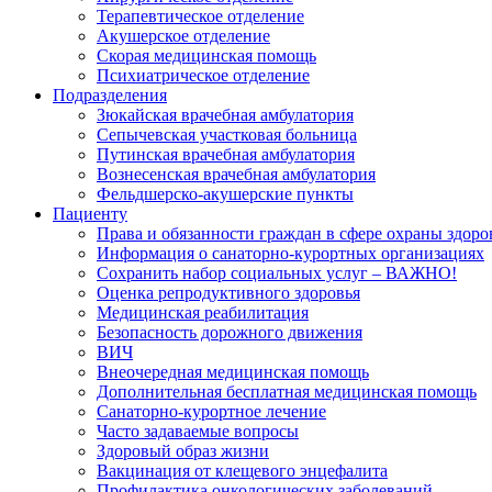
Терапевтическое отделение
Акушерское отделение
Скорая медицинская помощь
Психиатрическое отделение
Подразделения
Зюкайская врачебная амбулатория
Сепычевская участковая больница
Путинская врачебная амбулатория
Вознесенская врачебная амбулатория
Фельдшерско-акушерские пункты
Пациенту
Права и обязанности граждан в сфере охраны здоро
Информация о санаторно-курортных организациях
Сохранить набор социальных услуг – ВАЖНО!
Оценка репродуктивного здоровья
Медицинская реабилитация
Безопасность дорожного движения
ВИЧ
Внеочередная медицинская помощь
Дополнительная бесплатная медицинская помощь
Санаторно-курортное лечение
Часто задаваемые вопросы
Здоровый образ жизни
Вакцинация от клещевого энцефалита
Профилактика онкологических заболеваний