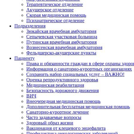
Терапевтическое отделение
Акушерское отделение
Скорая медицинская помощь
Психиатрическое отделение
Подразделения
Зюкайская врачебная амбулатория
Сепычевская участковая больница
Путинская врачебная амбулатория
Вознесенская врачебная амбулатория
Фельдшерско-акушерские пункты
Пациенту
Права и обязанности граждан в сфере охраны здоро
Информация о санаторно-курортных организациях
Сохранить набор социальных услуг – ВАЖНО!
Оценка репродуктивного здоровья
Медицинская реабилитация
Безопасность дорожного движения
ВИЧ
Внеочередная медицинская помощь
Дополнительная бесплатная медицинская помощь
Санаторно-курортное лечение
Часто задаваемые вопросы
Здоровый образ жизни
Вакцинация от клещевого энцефалита
Профилактика онкологических заболеваний