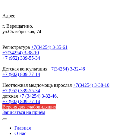
Адрес
г. Верещагино,
ул.Октябрьская, 74
Регистратура
+7(34254) 3-35-61
+7(34254) 3-38-10
+7 (952) 339-55-34
Детская консультация
+7(34254) 3-32-46
+7 (902) 809-77-14
Неотложная медпомощь
взрослая
+7(34254) 3-38-10
,
+7 (952) 339-55-34
детская
+7 (34254) 3-32-46
,
+7 (902) 809-77-14
Версия для слабовидящих
Записаться на приём
Главная
О нас