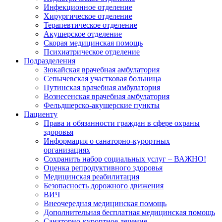
Инфекционное отделение
Хирургическое отделение
Терапевтическое отделение
Акушерское отделение
Скорая медицинская помощь
Психиатрическое отделение
Подразделения
Зюкайская врачебная амбулатория
Сепычевская участковая больница
Путинская врачебная амбулатория
Вознесенская врачебная амбулатория
Фельдшерско-акушерские пункты
Пациенту
Права и обязанности граждан в сфере охраны
здоровья
Информация о санаторно-курортных
организациях
Сохранить набор социальных услуг – ВАЖНО!
Оценка репродуктивного здоровья
Медицинская реабилитация
Безопасность дорожного движения
ВИЧ
Внеочередная медицинская помощь
Дополнительная бесплатная медицинская помощь
Санаторно-курортное лечение