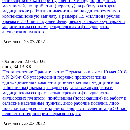
относящихся к категории удаленных и труднодоступных
местностей, по прибытии (переезду) на работу в которые
медицинские работники имеют право на единовременную
компенсационную выплату в размере 1,5 миллиона рублей
врачам и 750 тысяч рублей фельдшерам, а также акушеркам и
медицинским сестрам фельдшерских и фельдшерско-
акушерских пунктов
Размещен: 23.03.2022
Обновлен: 23.03.2022
docx, 34.13 КБ
Постановление Правительство Пермского края от 10 мая 2018
г. N 249-п Об утверждении порядка предоставления
единовременных компенсационных выплат медицинским
работникам (врачам, фельдшерам, а также акушеркам и
медицинским сестрам фельдшерских и фельдшерско-
акушерских пунктов), прибывшим (переехавшим) на работу в
сельские населенные пункты, либо рабочие поселки, либо
поселки городского типа, либо города с населением до 50 тыс.
человек на территории Пермского края
Размещен: 23.03.2022