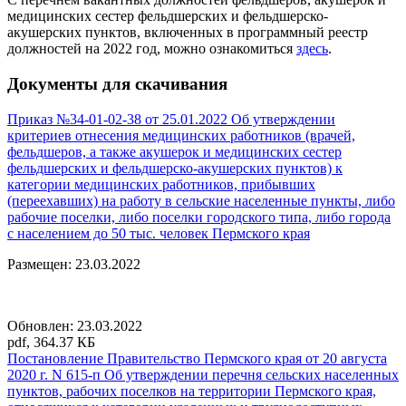
медицинских сестер фельдшерских и фельдшерско-
акушерских пунктов, включенных в программный реестр
должностей на 2022 год, можно ознакомиться
здесь
.
Документы для скачивания
Приказ №34-01-02-38 от 25.01.2022 Об утверждении
критериев отнесения медицинских работников (врачей,
фельдшеров, а также акушерок и медицинских сестер
фельдшерских и фельдшерско-акушерских пунктов) к
категории медицинских работников, прибывших
(переехавших) на работу в сельские населенные пункты, либо
рабочие поселки, либо поселки городского типа, либо города
с населением до 50 тыс. человек Пермского края
Размещен: 23.03.2022
Обновлен: 23.03.2022
pdf, 364.37 КБ
Постановление Правительство Пермского края от 20 августа
2020 г. N 615-п Об утверждении перечня сельских населенных
пунктов, рабочих поселков на территории Пермского края,