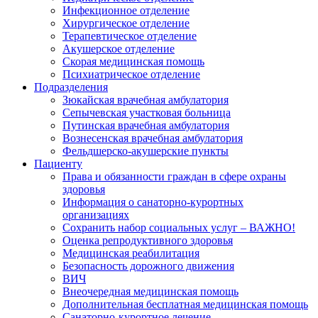
Инфекционное отделение
Хирургическое отделение
Терапевтическое отделение
Акушерское отделение
Скорая медицинская помощь
Психиатрическое отделение
Подразделения
Зюкайская врачебная амбулатория
Сепычевская участковая больница
Путинская врачебная амбулатория
Вознесенская врачебная амбулатория
Фельдшерско-акушерские пункты
Пациенту
Права и обязанности граждан в сфере охраны
здоровья
Информация о санаторно-курортных
организациях
Сохранить набор социальных услуг – ВАЖНО!
Оценка репродуктивного здоровья
Медицинская реабилитация
Безопасность дорожного движения
ВИЧ
Внеочередная медицинская помощь
Дополнительная бесплатная медицинская помощь
Санаторно-курортное лечение