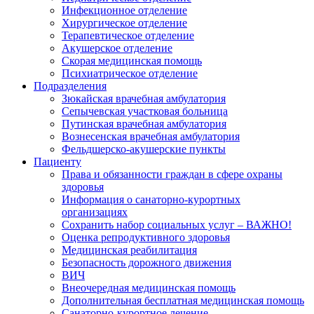
Инфекционное отделение
Хирургическое отделение
Терапевтическое отделение
Акушерское отделение
Скорая медицинская помощь
Психиатрическое отделение
Подразделения
Зюкайская врачебная амбулатория
Сепычевская участковая больница
Путинская врачебная амбулатория
Вознесенская врачебная амбулатория
Фельдшерско-акушерские пункты
Пациенту
Права и обязанности граждан в сфере охраны
здоровья
Информация о санаторно-курортных
организациях
Сохранить набор социальных услуг – ВАЖНО!
Оценка репродуктивного здоровья
Медицинская реабилитация
Безопасность дорожного движения
ВИЧ
Внеочередная медицинская помощь
Дополнительная бесплатная медицинская помощь
Санаторно-курортное лечение